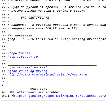
>>
>>
>>
>>
>>
>>
>>
>>
>>
>>
>>
>>
>>
>>
>>
>>
http://sysoev.ru
>>
>>
>>
>>
nginx-ru at nginx.org
>>
http://nginx.org/mailman/listinfo/nginx-ru
>>
>
>
-------------- next part --------------

An HTML attachment was scrubbed...

URL: <
http://nginx.org/pipermail/nginx-ru/attachments/2