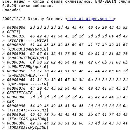
Все, нашел - когда 2 файла склиевались, END-BEGIN слили
0.8.29 также собрался.

Спасибо!

2009/12/13 Nikolay Grebnev <
nick at algen.spb.ru
>

>
>
>
>
>
>
>
>
>
>
>
>
>
>
>
>
>
>
>
>
>
>
>
>