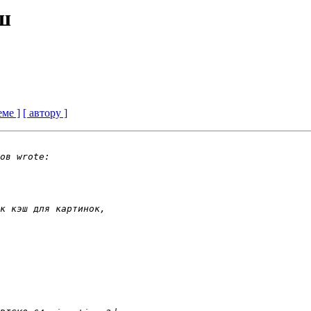
эш
еме ]
[ автору ]