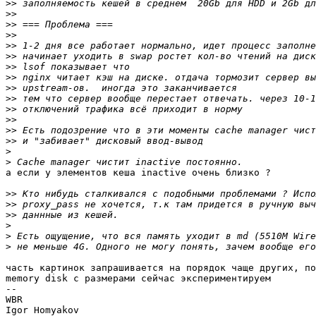
>>
>>
>>
>>
>>
>>
>>
>>
>>
>>
>>
>>
>>
>>
>
>
а если у элементов кеша inactive очень близко ?

>>
>>
>>
>
>
>
часть картинок запрашивается на порядок чаще других, по
memory disk с размерами сейчас экспериментируем

-- 

WBR

Igor Homyakov
