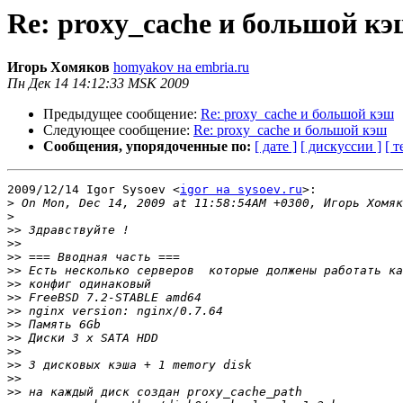
Re: proxy_cache и большой к
Игорь Хомяков
homyakov на embria.ru
Пн Дек 14 14:12:33 MSK 2009
Предыдущее сообщение:
Re: proxy_cache и большой кэш
Следующее сообщение:
Re: proxy_cache и большой кэш
Сообщения, упорядоченные по:
[ дате ]
[ дискуссии ]
[ т
2009/12/14 Igor Sysoev <
igor на sysoev.ru
>:

>
>
>>
>>
>>
>>
>>
>>
>>
>>
>>
>>
>>
>>
>>