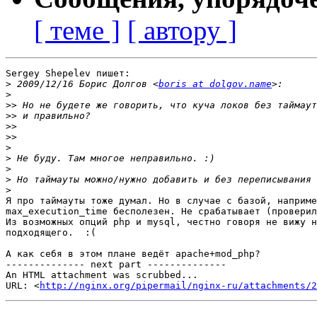
[ теме ]
[ автору ]
Sergey Shepelev пишет:

>
 2009/12/16 Борис Долгов <
boris at dolgov.name
>
>>
>>
>>
>>
>
>
>
>
>
Я про таймауты тоже думал. Но в случае с базой, наприме
max_execution_time бесполезен. Не срабатывает (проверил
Из возможных опций php и mysql, честно говоря не вижу н
подходящего.  :(

А как себя в этом плане ведёт apache+mod_php?

-------------- next part --------------

An HTML attachment was scrubbed...

URL: <
http://nginx.org/pipermail/nginx-ru/attachments/2