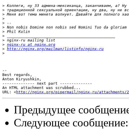
>
>
>
>
>
>
>
>
>
>
nginx-ru at nginx.org
>
http://nginx.org/mailman/listinfo/nginx-ru
>
-- 

Best regards,

Anton Kiryushkin,

-------------- next part --------------

An HTML attachment was scrubbed...

URL: <
http://nginx.org/pipermail/nginx-ru/attachments/2
Предыдущее сообщени
Следующее сообщение