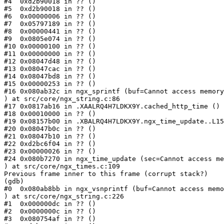
#4  0xd2b90018 in ?? ()

#5  0xd2b90018 in ?? ()

#6  0x00000006 in ?? ()

#7  0x05797189 in ?? ()

#8  0x00000441 in ?? ()

#9  0x0805e074 in ?? ()

#10 0x00000100 in ?? ()

#11 0x00000000 in ?? ()

#12 0x08047d48 in ?? ()

#13 0x08047cac in ?? ()

#14 0x08047bd8 in ?? ()

#15 0x00000253 in ?? ()

#16 0x080ab32c in ngx_sprintf (buf=Cannot access memory
) at src/core/ngx_string.c:86

#17 0x0817ab16 in .XAALRQ4H7LDKX9Y.cached_http_time ()

#18 0x00010000 in ?? ()

#19 0x08157b00 in .XBALRQ4H7LDKX9Y.ngx_time_update..L15
#20 0x08047b0c in ?? ()

#21 0x08047b10 in ?? ()

#22 0xd2bc6f04 in ?? ()

#23 0x00000026 in ?? ()

#24 0x080b7270 in ngx_time_update (sec=Cannot access me
) at src/core/ngx_times.c:109

Previous frame inner to this frame (corrupt stack?)

(gdb) 

#0  0x080ab8bb in ngx_vsnprintf (buf=Cannot access memo
) at src/core/ngx_string.c:226

#1  0x000000dc in ?? ()

#2  0x0000000c in ?? ()

#3  0x080754af in ?? ()
