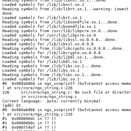
Reading symbols from /lib/libnsl.so.1...done.

Loaded symbols for /lib/libnsl.so.1

Reading symbols from /lib/librt.so.1...warning: Lowest 
done.

Loaded symbols for /lib/librt.so.1

Reading symbols from /lib/libsendfile.so.1...done.

Loaded symbols for /lib/libsendfile.so.1

Reading symbols from /usr/lib/libpcre.so.0...done.

Loaded symbols for /usr/lib/libpcre.so.0

Reading symbols from /lib/libssl.so.0.9.8...done.

Loaded symbols for /lib/libssl.so.0.9.8

Reading symbols from /lib/libcrypto.so.0.9.8...done.

Loaded symbols for /lib/libcrypto.so.0.9.8

Reading symbols from /lib/libdl.so.1...done.

Loaded symbols for /lib/libdl.so.1

Reading symbols from /lib/libz.so.1...done.

Loaded symbols for /lib/libz.so.1

Reading symbols from /lib/libc.so.1...done.

Loaded symbols for /lib/libc.so.1

#0  0x080ab8bb in ngx_vsnprintf (buf=Cannot access memo
) at src/core/ngx_string.c:226

226	src/core/ngx_string.c: No such file or directory.

	in src/core/ngx_string.c

Current language:  auto; currently minimal

(gdb) bt

#0  0x080ab8bb in ngx_vsnprintf (buf=Cannot access memo
) at src/core/ngx_string.c:226

#1  0x000000dc in ?? ()

#2  0x0000000c in ?? ()

#3  0x080754af in ?? ()
