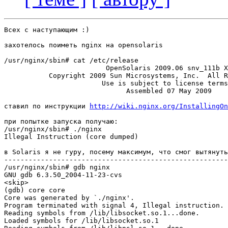
Всех с наступающим :)

захотелось поиметь nginx на opensolaris 

/usr/nginx/sbin# cat /etc/release 

                         OpenSolaris 2009.06 snv_111b X
           Copyright 2009 Sun Microsystems, Inc.  All R
                        Use is subject to license terms
                              Assembled 07 May 2009

ставил по инструкции 
http://wiki.nginx.org/InstallingOn
при попытке запуска получаю:

/usr/nginx/sbin# ./nginx 

Illegal Instruction (core dumped)

в Solaris я не гуру, посему максимум, что смог вытянуть
-------------------------------------------------------
/usr/nginx/sbin# gdb nginx 

GNU gdb 6.3.50_2004-11-23-cvs

<skip>

(gdb) core core 

Core was generated by `./nginx'.

Program terminated with signal 4, Illegal instruction.

Reading symbols from /lib/libsocket.so.1...done.

Loaded symbols for /lib/libsocket.so.1
