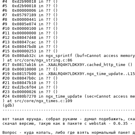
#4  0xd2b90018 in ?? ()

#5  0xd2b90018 in ?? ()

#6  0x00000006 in ?? ()

#7  0x05797189 in ?? ()

#8  0x00000441 in ?? ()

#9  0x0805e074 in ?? ()

#10 0x00000100 in ?? ()

#11 0x00000000 in ?? ()

#12 0x08047d48 in ?? ()

#13 0x08047cac in ?? ()

#14 0x08047bd8 in ?? ()

#15 0x00000253 in ?? ()

#16 0x080ab32c in ngx_sprintf (buf=Cannot access memory
) at src/core/ngx_string.c:86

#17 0x0817ab16 in .XAALRQ4H7LDKX9Y.cached_http_time ()

#18 0x00010000 in ?? ()

#19 0x08157b00 in .XBALRQ4H7LDKX9Y.ngx_time_update..L15
#20 0x08047b0c in ?? ()

#21 0x08047b10 in ?? ()

#22 0xd2bc6f04 in ?? ()

#23 0x00000026 in ?? ()

#24 0x080b7270 in ngx_time_update (sec=Cannot access me
) at src/core/ngx_times.c:109

(gdb) 

-------------------------------------------------------
вот такая ерунда. собрал руками - думал подебажить, ска
скачал версию, такую как в пакете с webstak - 0.6.35 - 
Вопрос - куда копать, либо где взять нормальный пакет д