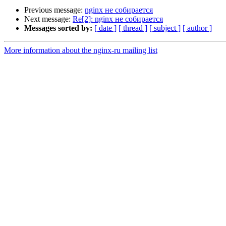
Previous message:
nginx не собирается
Next message:
Re[2]: nginx не собирается
Messages sorted by:
[ date ]
[ thread ]
[ subject ]
[ author ]
More information about the nginx-ru mailing list