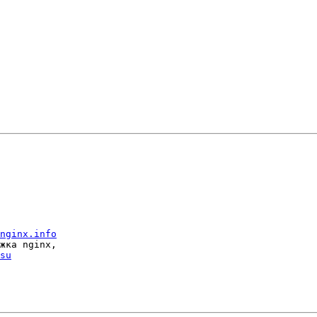
nginx.info
жка nginx, 

su