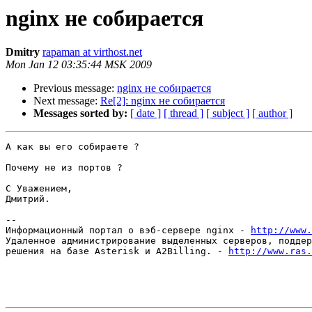
nginx не собирается
Dmitry
rapaman at virthost.net
Mon Jan 12 03:35:44 MSK 2009
Previous message:
nginx не собирается
Next message:
Re[2]: nginx не собирается
Messages sorted by:
[ date ]
[ thread ]
[ subject ]
[ author ]
А как вы его собираете ?

Почему не из портов ?

С Уважением,

Дмитрий.

-- 

Информационный портал о вэб-сервере nginx - 
http://www.
Удаленное администрирование выделенных серверов, поддер
решения на базе Asterisk и A2Billing. - 
http://www.ras.