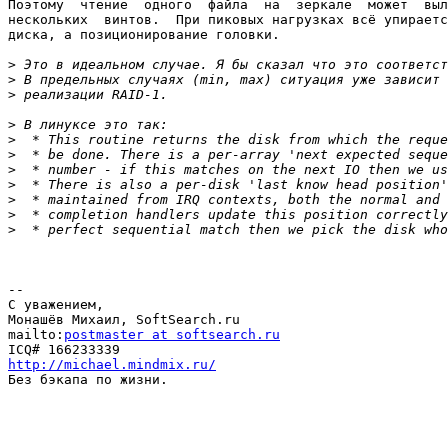
Поэтому  чтение  одного  файла  на  зеркале  может  выл
нескольких  винтов.  При пиковых нагрузках всё упираетс
диска, а позиционирование головки.

>
>
>
>
>
>
>
>
>
>
>
-- 

С уважением,

Монашёв Михаил, SoftSearch.ru

mailto:
postmaster at softsearch.ru
http://michael.mindmix.ru/

Без бэкапа по жизни.
