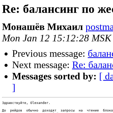
Re: балансинг по ж
Монашёв Михаил
postmas
Mon Jan 12 15:12:28 MSK
Previous message:
балан
Next message:
Re: бала
Messages sorted by:
[ d
]
Здравствуйте, Olexander.

До  рейдов  обычно  доходят  запросы  на  чтение  блоко