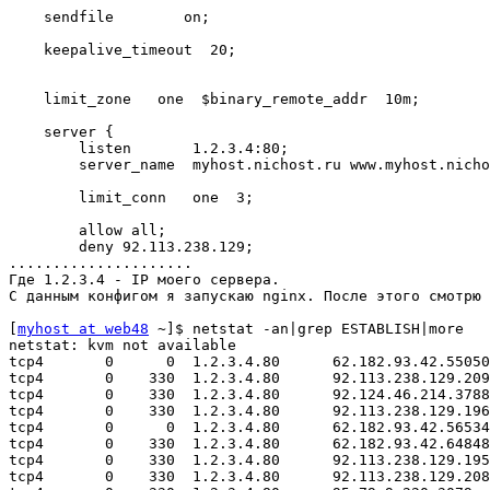
    sendfile        on;

    keepalive_timeout  20;

    limit_zone   one  $binary_remote_addr  10m;

    server {

        listen       1.2.3.4:80;

        server_name  myhost.nichost.ru www.myhost.nicho
        limit_conn   one  3;

        allow all;

        deny 92.113.238.129;

.....................

Где 1.2.3.4 - IP моего сервера.

С данным конфигом я запускаю nginx. После этого смотрю 
[
myhost at web48
 ~]$ netstat -an|grep ESTABLISH|more

netstat: kvm not available

tcp4       0      0  1.2.3.4.80      62.182.93.42.55050
tcp4       0    330  1.2.3.4.80      92.113.238.129.209
tcp4       0    330  1.2.3.4.80      92.124.46.214.3788
tcp4       0    330  1.2.3.4.80      92.113.238.129.196
tcp4       0      0  1.2.3.4.80      62.182.93.42.56534
tcp4       0    330  1.2.3.4.80      62.182.93.42.64848
tcp4       0    330  1.2.3.4.80      92.113.238.129.195
tcp4       0    330  1.2.3.4.80      92.113.238.129.208