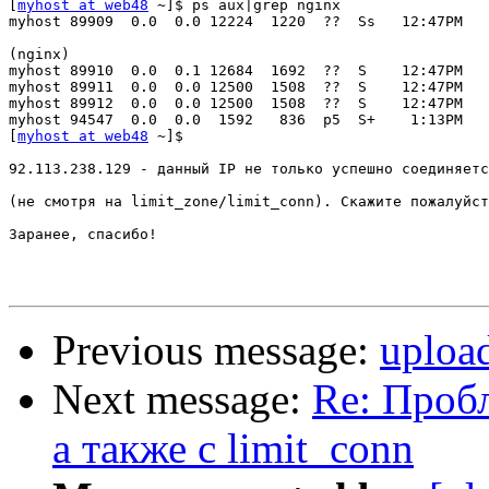
[
myhost at web48
 ~]$ ps aux|grep nginx

myhost 89909  0.0  0.0 12224  1220  ??  Ss   12:47PM   
(nginx)

myhost 89910  0.0  0.1 12684  1692  ??  S    12:47PM   
myhost 89911  0.0  0.0 12500  1508  ??  S    12:47PM   
myhost 89912  0.0  0.0 12500  1508  ??  S    12:47PM   
myhost 94547  0.0  0.0  1592   836  p5  S+    1:13PM   
[
myhost at web48
 ~]$ 

92.113.238.129 - данный IP не только успешно соединяетс
(не смотря на limit_zone/limit_conn). Скажите пожалуйст
Заранее, спасибо!

Previous message:
upload
Next message:
Re: Пробл
а также с limit_conn