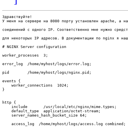
Здравствуйте!

У меня на сервере на 8080 порту установлен apache, а на
соединений с одного IP. Соответственно мне нужно средст
для некоторых IP адресов. В документации по nginx я наш
# NGINX Server configuration

worker_processes  3;

error_log  /home/myhost/logs/error.log;

pid        /home/myhost/logs/nginx.pid;

events {

    worker_connections  1024;

}

http {

    include       /usr/local/etc/nginx/mime.types;

    default_type  application/octet-stream;

    server_names_hash_bucket_size 64;

    access_log  /home/myhost/logs/access.log combined;
