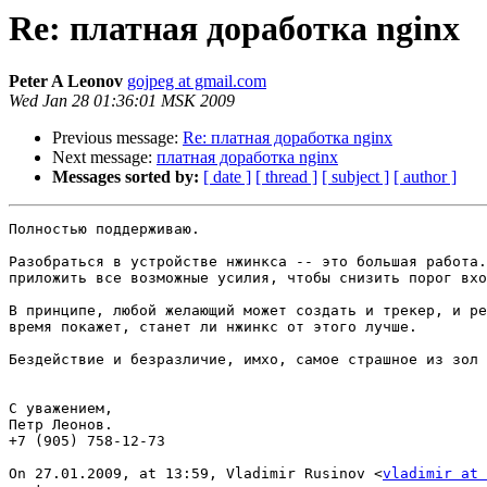
Re: платная доработка nginx
Peter A Leonov
gojpeg at gmail.com
Wed Jan 28 01:36:01 MSK 2009
Previous message:
Re: платная доработка nginx
Next message:
платная доработка nginx
Messages sorted by:
[ date ]
[ thread ]
[ subject ]
[ author ]
Полностью поддерживаю.

Разобраться в устройстве нжинкса -- это большая работа.
приложить все возможные усилия, чтобы снизить порог вхо
В принципе, любой желающий может создать и трекер, и ре
время покажет, станет ли нжинкс от этого лучше.

Бездействие и безразличие, имхо, самое страшное из зол 
С уважением,

Петр Леонов.

+7 (905) 758-12-73

On 27.01.2009, at 13:59, Vladimir Rusinov <
vladimir at 