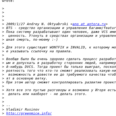
wrote:

>
>
>
>
>
 2009/1/27 Andrey N. Oktyabrski <
ano at antora.ru
>
>
>
>
>
>
>
>
>
>
>
>
>
>
>
>
>
>
>
>
>
>
>
http://greenmice.info/