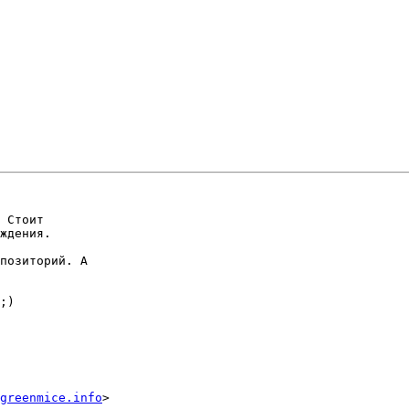
 Стоит  

ждения.

позиторий. А  

;)

greenmice.info
>  
