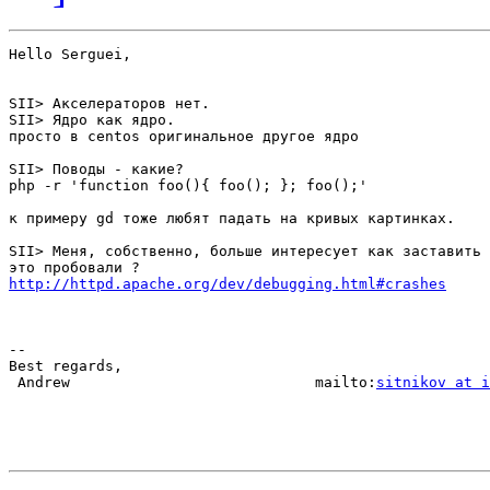
Hello Serguei,

SII> Акселераторов нет.

SII> Ядро как ядро.

просто в centos оригинальное другое ядро

SII> Поводы - какие?

php -r 'function foo(){ foo(); }; foo();'

к примеру gd тоже любят падать на кривых картинках.

SII> Меня, собственно, больше интересует как заставить 
http://httpd.apache.org/dev/debugging.html#crashes
-- 

Best regards,

 Andrew                            mailto:
sitnikov at i