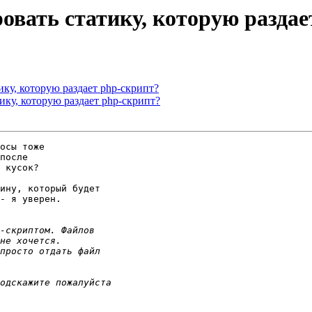
овать статику, которую раздае
ику, которую раздает php-скрипт?
ику, которую раздает php-скрипт?
осы тоже

после

 кусок?

ину, который будет

- я уверен.
