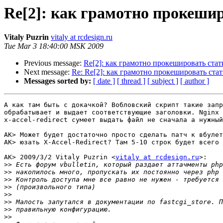
Re[2]: как грамотно прокешир
Vitaly Puzrin
vitaly at rcdesign.ru
Tue Mar 3 18:40:00 MSK 2009
Previous message:
Re[2]: как грамотно прокешировать стат
Next message:
Re: Re[2]: как грамотно прокешировать стат
Messages sorted by:
[ date ]
[ thread ]
[ subject ]
[ author ]
А как там быть с докачкой? Вобловский скрипт такие запр
обрабатывает и выдает соответствующие заголовки. Nginx 
x-accel-redirect сумеет выдать файл не сначала а нужный
AK> Может будет достаточно просто сделать патч к вбулет
AK> юзать X-Accel-Redirect? Там 5-10 строк будет всего 
AK> 2009/3/2 Vitaly Puzrin <
vitaly at rcdesign.ru
>:

>>
>>
>>
>>
>>
>>
>>
>>