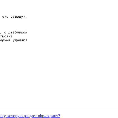
ику, которую раздает php-скрипт?