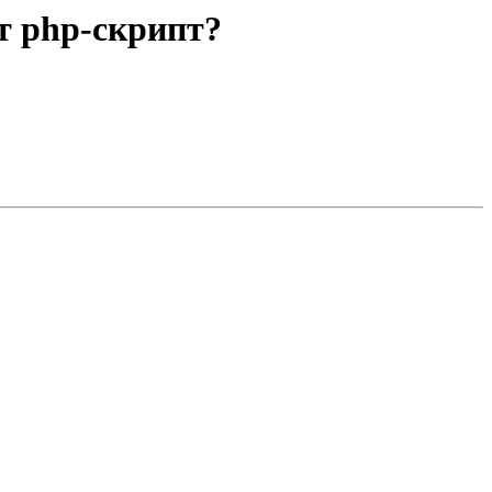
т php-скрипт?