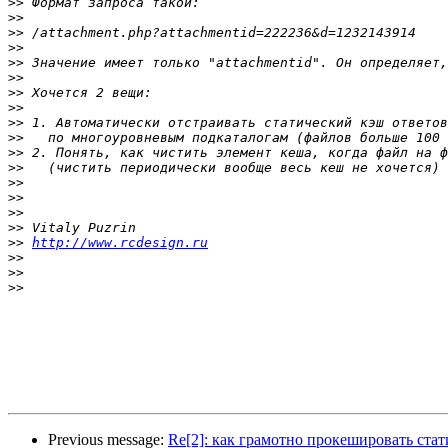
>>
>>
>>
>>
>>
>>
>>
>>
>>
>>
>>
>>
>>
>>
>>
>>
>>
http://www.rcdesign.ru
>>
>>
>>
Previous message:
Re[2]: как грамотно прокешировать стат