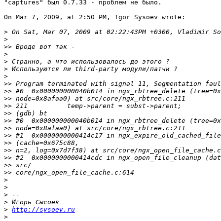
"captures" был 0.7.33 - проблем не было.

On Mar 7, 2009, at 2:50 PM, Igor Sysoev wrote:

>
>
>>
>
>
>
>
>>
>>
>>
>>
>>
>>
>>
>>
>>
>>
>>
>>
>>
>
>
>
>
>
http://sysoev.ru
>