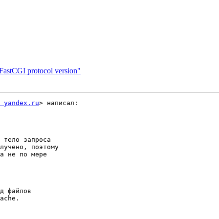
FastCGI protocol version"
 yandex.ru
> написал:

 тело запроса

лучено, поэтому

а не по мере

д файлов

ache.
