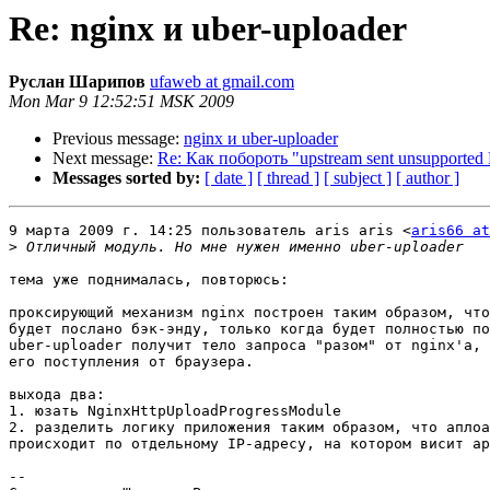
Re: nginx и uber-uploader
Руслан Шарипов
ufaweb at gmail.com
Mon Mar 9 12:52:51 MSK 2009
Previous message:
nginx и uber-uploader
Next message:
Re: Как побороть "upstream sent unsupported 
Messages sorted by:
[ date ]
[ thread ]
[ subject ]
[ author ]
9 марта 2009 г. 14:25 пользователь aris aris <
aris66 at
>
тема уже поднималась, повторюсь:

проксирующий механизм nginx построен таким образом, что
будет послано бэк-энду, только когда будет полностью по
uber-uploader получит тело запроса "разом" от nginx'а, 
его поступления от браузера.

выхода два:

1. юзать NginxHttpUploadProgressModule

2. разделить логику приложения таким образом, что аплоа
происходит по отдельному IP-адресу, на котором висит ap
-- 
