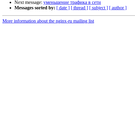
Next message:
уменьшение трафика в сети
Messages sorted by:
[ date ]
[ thread ]
[ subject ]
[ author ]
More information about the nginx-ru mailing list