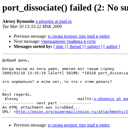
port_dissociate() failed (2: No s
Alexey Rymonin
x-phoenix at mail.ru
Tue Mar 10 13:33:22 MSK 2009
Previous message:
и снова вопрос про mail в nginx
Next message:
уменьшение трафика в сети
Messages sorted by:
[ date ]
[ thread ]
[ subject ]
[ author ]
Добрый день, 

Когда мусор из лога ушел, зметил вот такую строку

2009/03/10 13:35:19 [alert] 581#0: *10326 port_dissocia
это нормально? и если нет, то что с этим делать?

-- 

Best regards,

 Alexey                          mailto:
x-phoenix at ma
-------------- next part --------------

An HTML attachment was scrubbed...

URL: <
http://nginx.org/pipermail/nginx-ru/attachments/2
Previous message:
и снова вопрос про mail в nginx