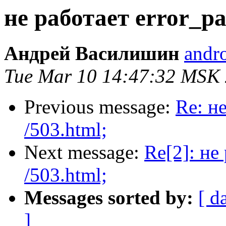
не работает error_pa
Андрей Василишин
andro
Tue Mar 10 14:47:32 MSK
Previous message:
Re: н
/503.html;
Next message:
Re[2]: не
/503.html;
Messages sorted by:
[ d
]