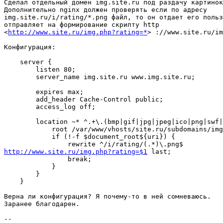
Сделал отдельный домен img.site.ru под раздачу картинок
Дополнительно nginx должен проверять если по адресу

img.site.ru/i/rating/*.png файл, то он отдает его польз
отправляет на формирование скрипту http

<
http://www.site.ru/img.php?rating=*
> ://www.site.ru/im
Конфигурация:

    server {

        listen 80; 

        server_name img.site.ru www.img.site.ru;

        expires max;

        add_header Cache-Control public;

        access_log off;

        location ~* ^.+\.(bmp|gif|jpg|jpeg|ico|png|swf|
            root /var/www/vhosts/site.ru/subdomains/img
            if (!-f $document_root${uri}) {

http://www.site.ru/img.php?rating=$1
 last;

                break;

            }

        }

    }

Верна ли конфигурация? Я почему-то в ней сомневаюсь.

Заранее благодарен.

--
