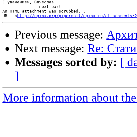
С уважением, Вячеслав

-------------- next part --------------

An HTML attachment was scrubbed...

URL: <
http://nginx.org/pipermail/nginx-ru/attachments/2
Previous message:
Архит
Next message:
Re: Стати
Messages sorted by:
[ d
]
More information about the 