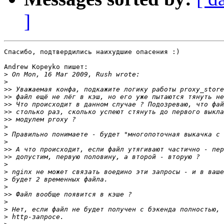
]
Спасибо, подтвердились наихудшие опасения :)

Andrew Kopeyko пишет:

>
>
>>
>>
>>
>>
>>
>
>
>
>>
>>
>
>
>
>
>>
>
>
>