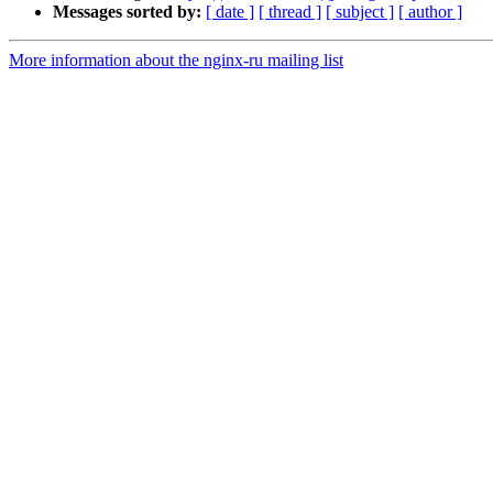
Messages sorted by:
[ date ]
[ thread ]
[ subject ]
[ author ]
More information about the nginx-ru mailing list