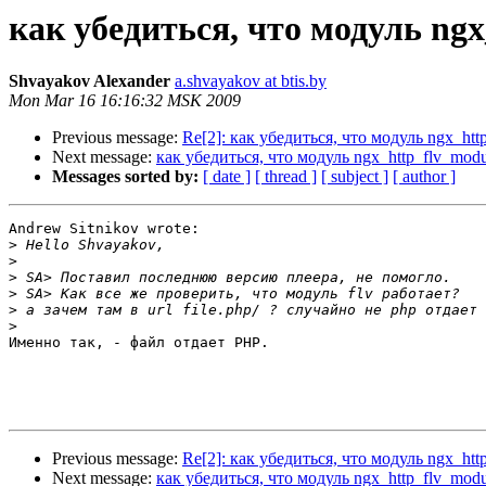
как убедиться, что модуль ng
Shvayakov Alexander
a.shvayakov at btis.by
Mon Mar 16 16:16:32 MSK 2009
Previous message:
Re[2]: как убедиться, что модуль ngx_htt
Next message:
как убедиться, что модуль ngx_http_flv_modu
Messages sorted by:
[ date ]
[ thread ]
[ subject ]
[ author ]
Andrew Sitnikov wrote:

>
>
>
>
>
>
Именно так, - файл отдает PHP.

Previous message:
Re[2]: как убедиться, что модуль ngx_htt
Next message:
как убедиться, что модуль ngx_http_flv_modu