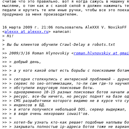
считаю что это правильно. вот я когда сажусь в машину я
мыслями, о том как и с какой силой я должен нажимать те
педали и крутить те или иные ручки, чтобы все это поеха
продумано за меня производителем.

16 марта 2009 г. 21:06 пользователь AleXXX V. NovikoFF

<
alexxx at alexxx.ru
> написал:

>
>
>
>
>>
 2009/3/16 Roman Hlynovskiy <
roman.hlynovskiy at gmai
>>
>>
>>
>>
>>
>>
>>
>>
>>
>>
>>
>>
>>
>>
>>
>>
>>