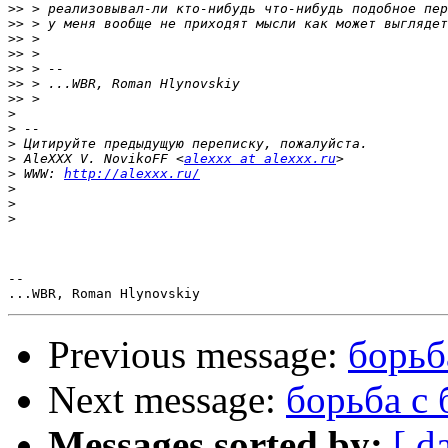
>>
>>
>>
>>
>>
>>
>>
>
>
>
>
 AleXXX V. NovikoFF <
alexxx at alexxx.ru
>
 WWW: 
http://alexxx.ru/
>
>
>
-- 

Previous message:
борьб
Next message:
борьба с 
Messages sorted by:
[ d