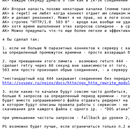
AK> каждую секунду думать о том как в 2к-3к соединений 
AK> Вторая напасть похоже некоторые качалки (помню тако
AK> в reget) не любят когда коннект отдает им слишком м
AK> и делают реконнект. Может я не прав, но в логе осно
AK> строчек "HTTP/1.0  503 0" - вроде как вообще не уда
AK> хотя время выполнения этих запросов солидное - в ср
AK> Можно придумать что-то еще более легкое и эффективн
я бы сделал так:

1. если не больше N паразитных коннектов к серверу с ка
за определенный промежуток времени - просто возвращал б
2. при превышении этого лимита - возможно return 444 - 
сделает retry через 60 секунд вне зависимости от того, 
503 или просто произошел обрыв соединения, - а серверу 
http://sysoev.ru/nginx/docs/http/ngx_http_rewrite_modul
3. если какие-то качалки будут совсем часто долбиться, 
больше K запросов за определенный период времени - тогд
будет вместо запрашиваемого файла отдавать редирект на 
в котором будут описаны правила работы с сервисом - не 
скачивания для каждого файла с одного ip. - "DOS атака"
при уменьшении частоты запросов - fallback до уровня 2,
PS возможно будет лучше, если ограничиться только п.2 и