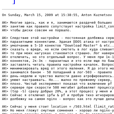
On Sunday, March 15, 2009 at 15:38:55, Anton Kuznetsov 
AK> Многие здесь, как и я, занимаются раздачей больших 
AK> занятию как правило сопутствует настройка limit_con
AK> чтобы диски совсем не порвало.

AK> Следствие этой настройки - постоянная долбежка серв
AK> паразитными коннектами. Эдакая DDOS атака от настро
AK> умолчанию в 5-10 конектов "Download Master" & etc..
AK> сказать о вреде, но если смотеть в лог куда сливает
AK> то при моих нагузках становится страшно. Лог наверн
AK> отключить, но это отдельный вопрос. У меня при 1к-1
AK> коннектов, 2к-3к - паразитных и это если еще по баш
AK> заставлять читать правила настройки качалок. Вопрос
AK> минимизировать вред от этого явления. Я до этого мо
AK> занимался баном - 50 попаданий в лог-503 - правило 
AK> день-неделю и чувство жалости давно атрофировалось.
AK> умеют настраивать. Но... жалко по прежнему сервер, 
AK> плохо. Чистый эксперимент показал что включение pf 
AK> сервере при скорости 500 мегабит добавляют процессу
AK> (top -S) сразу добрых 20%, а этот процесс у меня и 
AK> Сейчас я отключил ipfw & pf и пробую тихо игнориров
AK> долбежку на самом nginx - вопрос как это лучше дела
AK> Сейчас у меня стоит location = /503.html {limit_rat
AK> Но меня гложут смутные сомнения - хорошо ли nginx-у
