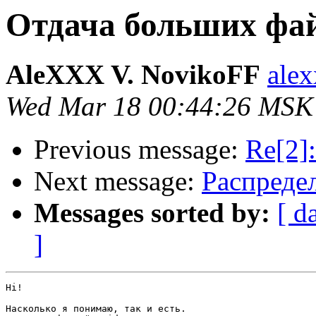
Отдача больших фа
AleXXX V. NovikoFF
alex
Wed Mar 18 00:44:26 MSK
Previous message:
Re[2]
Next message:
Распреде
Messages sorted by:
[ d
]
Hi!

Насколько я понимаю, так и есть.
