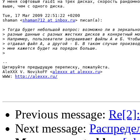
У меня софтовый raid1 на трех дисках, скорость рандомно
выше, чем с одного диска.

Tue, 17 Mar 2009 22:51:22 +0200

shaman <
shaman712 at inbox.ru
> писал(а):

>
>
>
>
>
>
-- 

Цитируйте предыдущую переписку, пожалуйста.

AleXXX V. NovikoFF <
alexxx at alexxx.ru
>

WWW: 
http://alexxx.ru/
Previous message:
Re[2]
Next message:
Распреде