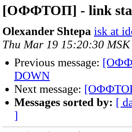
[ОФФТОП] - link st
Olexander Shtepa
isk at 
Thu Mar 19 15:20:30 MSK
Previous message:
[ОФФТ
DOWN
Next message:
[ОФФТОП]
Messages sorted by:
[ d
]