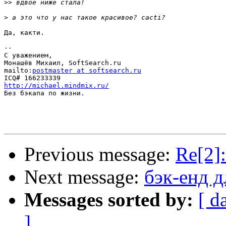
>>
>
Да, какти.

-- 

С уважением,

Монашёв Михаил, SoftSearch.ru

mailto:
postmaster at softsearch.ru
http://michael.mindmix.ru/

Без бэкапа по жизни.

Previous message:
Re[2]
Next message:
бэк-енд 
Messages sorted by:
[ d
]