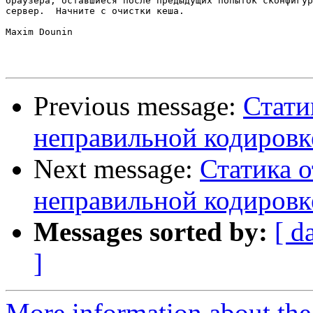
браузера, оставшиеся после предыдущих попыток сконфигур
сервер.  Начните с очистки кеша.

Maxim Dounin

Previous message:
Стати
неправильной кодировк
Next message:
Статика о
неправильной кодировк
Messages sorted by:
[ d
]
More information about the 