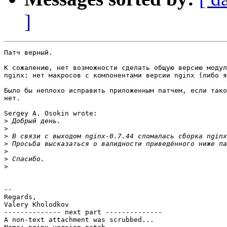
]
Патч верный.

К сожалению, нет возможности сделать общую версию модул
nginx: нет макросов с компонентами версии nginx (либо я
Было бы неплохо исправить приложенным патчем, если тако
нет.

Sergey A. Osokin wrote:

>
>
>
>
>
>
>
-- 

Regards,

Valery Kholodkov

-------------- next part --------------

A non-text attachment was scrubbed...
