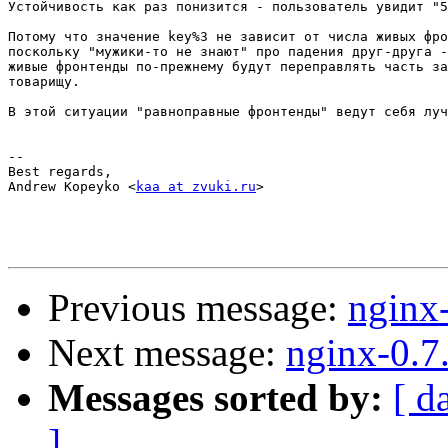
Устойчивость как раз понизится - пользователь увидит "5
Потому что значение key%3 не зависит от числа живых фро
поскольку "мужики-то не знают" про падения друг-друга -
живые фронтенды по-прежнему будут переправлять часть за
товарищу.

В этой ситуации "равноправные фронтенды" ведут себя луч
-- 

Best regards,

Andrew Kopeyko <
kaa at zvuki.ru
>

Previous message:
nginx
Next message:
nginx-0.7
Messages sorted by:
[ d
]