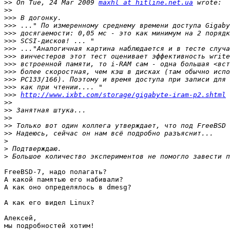
>>
 On Tue, 24 Mar 2009 
maxhl at hitline.net.ua
>>
>>>
>>>
>>>
>>>
>>>
>>>
>>>
>>>
>>>
>>>
>>>
http://www.ixbt.com/storage/gigabyte-iram-p2.shtml
>>
>>
>>
>>
>>
>
>
>
FreeBSD-7, надо полагать?

А какой памятью его набивали?

А как оно определялось в dmesg?

А как его видел Linux?

Алексей,

мы подробностей хотим!
