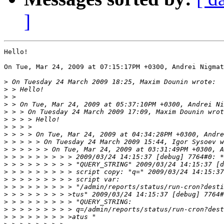
]
Hello!

On Tue, Mar 24, 2009 at 07:15:17PM +0300, Andrei Nigmat
>
>
>
>
>
>
>
>
>
>
>
>
>
>
>
>
>
>
>