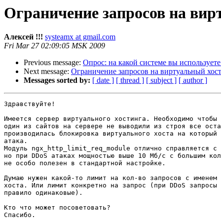
Ограничение запросов на вир
Алексей !!!
systeamx at gmail.com
Fri Mar 27 02:09:05 MSK 2009
Previous message:
Опрос: на какой системе вы используете
Next message:
Ограничение запросов на виртуальный хос
Messages sorted by:
[ date ]
[ thread ]
[ subject ]
[ author ]
Здравствуйте!

Имеется сервер виртуального хостинга. Необходимо чтобы 
один из сайтов на сервере не выводили из строя все оста
производилась блокировка виртуального хоста на который 
атака.

Модуль ngx_http_limit_req_module отлично справляется с 
но при DDoS атаках мощностью выше 10 Мб/с с большим кол
не особо полезен в стандартной настройке.

Думаю нужен какой-то лимит на кол-во запросов с именем 
хоста. Или лимит конкретно на запрос (при DDoS запросы 
правило одинаковые).

Кто что может посоветовать?
