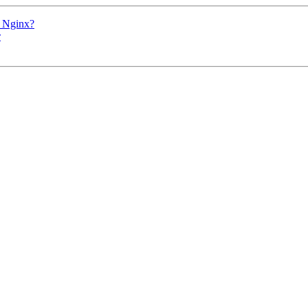
 Nginx?
т