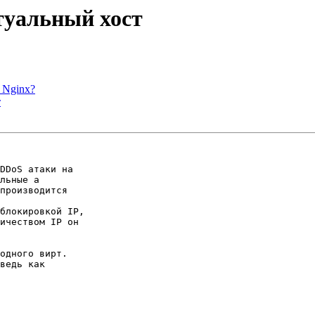
туальный хост
 Nginx?
т
DDoS атаки на

льные а

производится

блокировкой IP,

ичеством IP он

одного вирт.

ведь как
