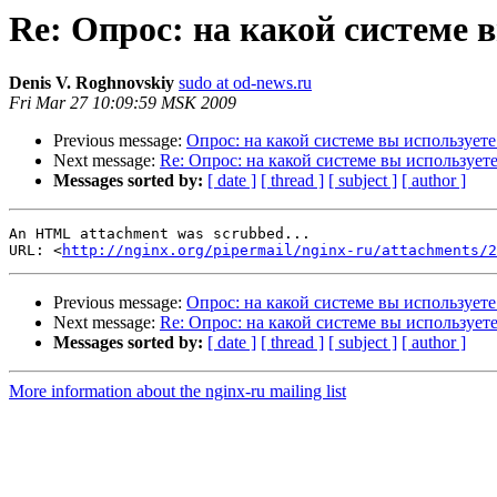
Re: Опрос: на какой системе 
Denis V. Roghnovskiy
sudo at od-news.ru
Fri Mar 27 10:09:59 MSK 2009
Previous message:
Опрос: на какой системе вы используете
Next message:
Re: Опрос: на какой системе вы использует
Messages sorted by:
[ date ]
[ thread ]
[ subject ]
[ author ]
An HTML attachment was scrubbed...

URL: <
http://nginx.org/pipermail/nginx-ru/attachments/2
Previous message:
Опрос: на какой системе вы используете
Next message:
Re: Опрос: на какой системе вы использует
Messages sorted by:
[ date ]
[ thread ]
[ subject ]
[ author ]
More information about the nginx-ru mailing list