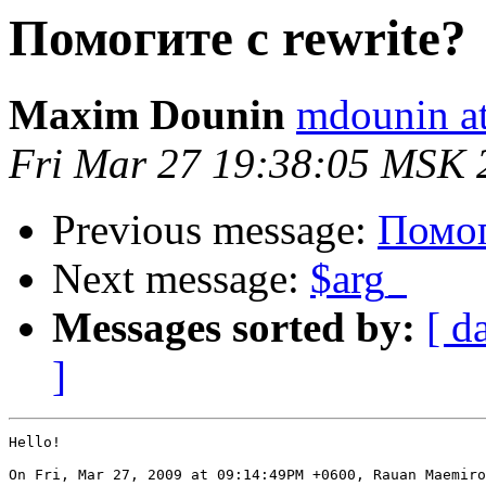
Помогите с rewrite?
Maxim Dounin
mdounin a
Fri Mar 27 19:38:05 MSK 
Previous message:
Помог
Next message:
$arg_
Messages sorted by:
[ d
]
Hello!

On Fri, Mar 27, 2009 at 09:14:49PM +0600, Rauan Maemiro