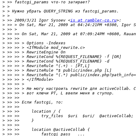
>
>
>
>
>
 >> 2009/3/21 Igor Sysoev <
is at rambler-co.ru
>
>
>
>
>
>
>
>
>
>
>
>
>
>
>
>
>
>
>
>
>
>
>
>
>