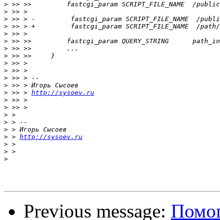
>
>
>
>
>
>
>
>
>
>
>
>
>
 >> > 
http://sysoev.ru
>
>
>
>
>
>
 > 
http://sysoev.ru
>
>
>
Previous message:
Помог