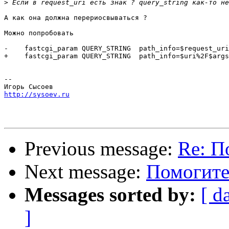
>
А как она должна перериосвываться ?

Можно попробовать

-    fastcgi_param QUERY_STRING  path_info=$request_uri
+    fastcgi_param QUERY_STRING  path_info=$uri%2F$args
-- 

http://sysoev.ru
Previous message:
Re: П
Next message:
Помогите 
Messages sorted by:
[ d
]