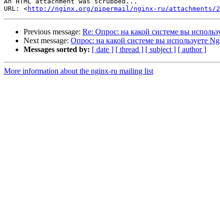
An HTML attachment was scrubbed...

URL: <
http://nginx.org/pipermail/nginx-ru/attachments/2
Previous message:
Re: Опрос: на какой системе вы использ
Next message:
Опрос: на какой системе вы используете Ng
Messages sorted by:
[ date ]
[ thread ]
[ subject ]
[ author ]
More information about the nginx-ru mailing list