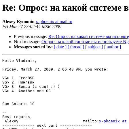
Re: Опрос: на какой системе 
Alexey Rymonin
x-phoenix at mail.ru
Fri Mar 27 23:02:44 MSK 2009
Previous message:
Re: Опрос: на какой системе вы использ
Next message:
Опрос: на какой системе вы используете Ng
Messages sorted by:
[ date ]
[ thread ]
[ subject ]
[ author ]
Hello Vladimir,

Friday, March 27, 2009, 2:06:43 AM, you wrote:

VG> 1. FreeBSD

VG> 2. Пингвин

VG> 3. Винда (в сад! :) )

VG> 4. Another one OS

Sun Solaris 10

-- 

Best regards,

 Alexey                            mailto:
x-phoenix at 
-------------- next part --------------
