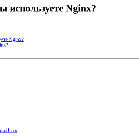
вы используете Nginx?
уете Nginx?
inx?
mail.ru