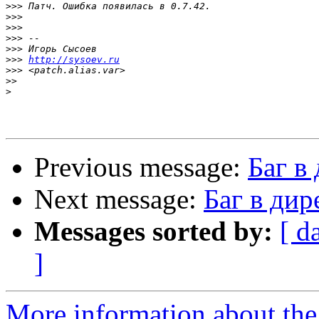
>>>
>>>
>>>
>>>
>>>
>>>
http://sysoev.ru
>>>
>>
>
Previous message:
Баг в 
Next message:
Баг в дир
Messages sorted by:
[ d
]
More information about the 