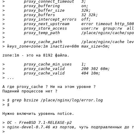
>
>
>
>
>
>
>
>
>
>
>
zone:1m - это на 8192 файла.

>
>
>
>
А где proxy_cache ? Не на этом уровне ?

Падений процессов нет ?

>
>
Нужно включить уровень notice.

>
>
>