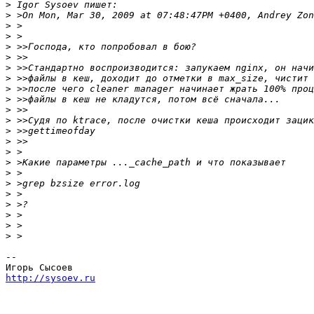
>
>
>
>
>
>
>
>
>
>
>
>
>
>
>
>
>
>
>
>
>
>
>
-- 

http://sysoev.ru