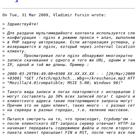
On Tue, 31 Mar 2009, Vladimir Fursin wrote:

>
>
>
>
>
>
>
>
>
>
>
>
>
>
>
>
>
>
>
>
>
>
>
>
>