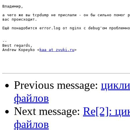
Владимир,

а чего же вы tcpdump не прислали - он бы сильно помог р
вас происходит.

Ещё понадобится error.log от nginx c debug'ом проблемно
-- 

Best regards,

Andrew Kopeyko <
kaa at zvuki.ru
>

Previous message:
цикли
файлов
Next message:
Re[2]: ци
файлов