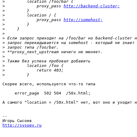
>
>
             proxy_pass 
http://backend-cluster;
>
>
>
             proxy_pass 
http://somehost;
>
>
>
>
>
>
>
>
>
>
>
>
Скорее всего, используется что-то типа

     error_page  502 504  /50x.html;

А самого "location = /50x.html" нет, вот оно и уходит н
-- 

http://sysoev.ru