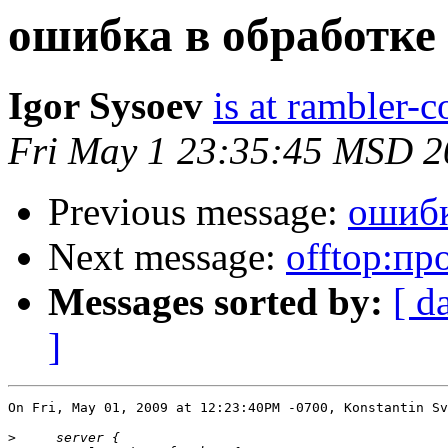
ошибка в обработке
Igor Sysoev
is at rambler-c
Fri May 1 23:35:45 MSD 2
Previous message:
ошибк
Next message:
offtop:п
Messages sorted by:
[ d
]
On Fri, May 01, 2009 at 12:23:40PM -0700, Konstantin Sv
>