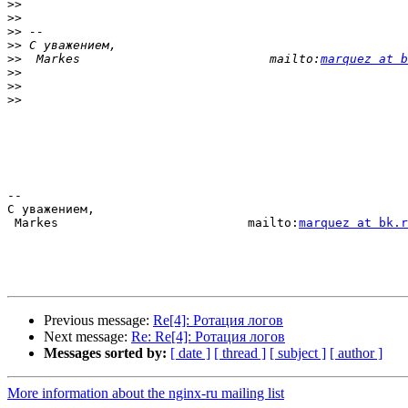
>>
>>
>>
>>
>>
  Markes                          mailto:
marquez at b
>>
>>
>>
-- 

С уважением,

 Markes                          mailto:
marquez at bk.r
Previous message:
Re[4]: Ротация логов
Next message:
Re: Re[4]: Ротация логов
Messages sorted by:
[ date ]
[ thread ]
[ subject ]
[ author ]
More information about the nginx-ru mailing list