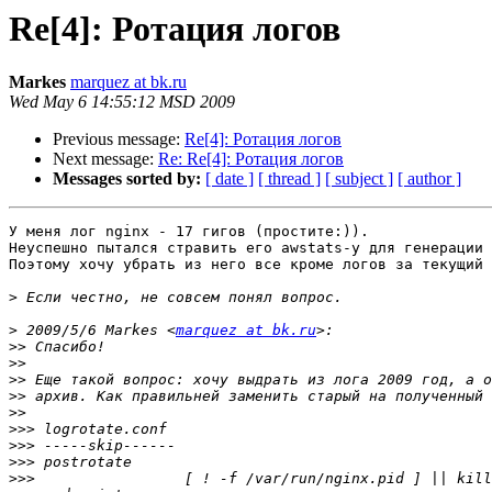
Re[4]: Ротация логов
Markes
marquez at bk.ru
Wed May 6 14:55:12 MSD 2009
Previous message:
Re[4]: Ротация логов
Next message:
Re: Re[4]: Ротация логов
Messages sorted by:
[ date ]
[ thread ]
[ subject ]
[ author ]
У меня лог nginx - 17 гигов (простите:)).

Неуспешно пытался стравить его awstats-у для генерации 
Поэтому хочу убрать из него все кроме логов за текущий 
>
>
 2009/5/6 Markes <
marquez at bk.ru
>>
>>
>>
>>
>>
>>>
>>>
>>>
>>>