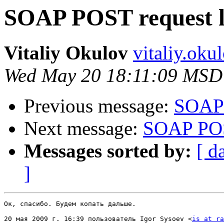
SOAP POST request 
Vitaliy Okulov
vitaliy.oku
Wed May 20 18:11:09 MSD
Previous message:
SOAP 
Next message:
SOAP POS
Messages sorted by:
[ d
]
Ок, спасибо. Будем копать дальше.

20 мая 2009 г. 16:39 пользователь Igor Sysoev <
is at ra