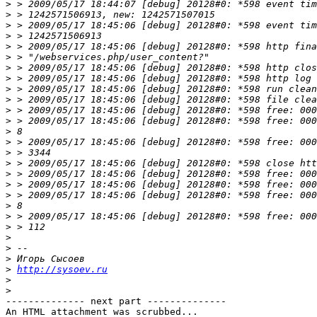
>
>
>
>
>
>
>
>
>
>
>
>
>
>
>
>
>
>
>
>
>
>
>
>
>
>
http://sysoev.ru
>
>
-------------- next part --------------

An HTML attachment was scrubbed...
