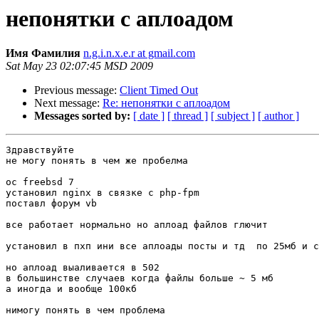
непонятки с аплоадом
Имя Фамилия
n.g.i.n.x.e.r at gmail.com
Sat May 23 02:07:45 MSD 2009
Previous message:
Client Timed Out
Next message:
Re: непонятки с аплоадом
Messages sorted by:
[ date ]
[ thread ]
[ subject ]
[ author ]
Здравствуйте

не могу понять в чем же пробелма

ос freebsd 7

установил nginx в связке с php-fpm

поставл форум vb

все работает нормально но аплоад файлов глючит

установил в пхп ини все аплоады посты и тд  по 25мб и c
но аплоад выаливается в 502

в большинстве случаев когда файлы больше ~ 5 мб

а иногда и вообще 100кб

нимогу понять в чем проблема
