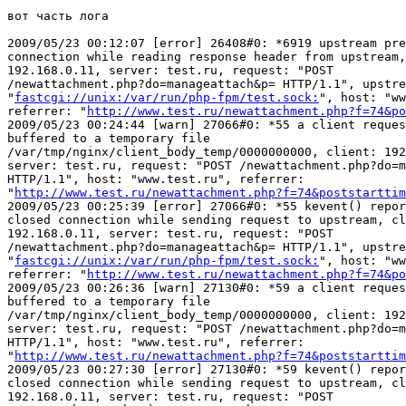
вот часть лога

2009/05/23 00:12:07 [error] 26408#0: *6919 upstream pre
connection while reading response header from upstream,
192.168.0.11, server: test.ru, request: "POST

/newattachment.php?do=manageattach&p= HTTP/1.1", upstre
"
fastcgi://unix:/var/run/php-fpm/test.sock:
", host: "ww
referrer: "
http://www.test.ru/newattachment.php?f=74&po
2009/05/23 00:24:44 [warn] 27066#0: *55 a client reques
buffered to a temporary file

/var/tmp/nginx/client_body_temp/0000000000, client: 192
server: test.ru, request: "POST /newattachment.php?do=m
HTTP/1.1", host: "www.test.ru", referrer:

"
http://www.test.ru/newattachment.php?f=74&poststarttim
2009/05/23 00:25:39 [error] 27066#0: *55 kevent() repor
closed connection while sending request to upstream, cl
192.168.0.11, server: test.ru, request: "POST

/newattachment.php?do=manageattach&p= HTTP/1.1", upstre
"
fastcgi://unix:/var/run/php-fpm/test.sock:
", host: "ww
referrer: "
http://www.test.ru/newattachment.php?f=74&po
2009/05/23 00:26:36 [warn] 27130#0: *59 a client reques
buffered to a temporary file

/var/tmp/nginx/client_body_temp/0000000000, client: 192
server: test.ru, request: "POST /newattachment.php?do=m
HTTP/1.1", host: "www.test.ru", referrer:

"
http://www.test.ru/newattachment.php?f=74&poststarttim
2009/05/23 00:27:30 [error] 27130#0: *59 kevent() repor
closed connection while sending request to upstream, cl
192.168.0.11, server: test.ru, request: "POST
