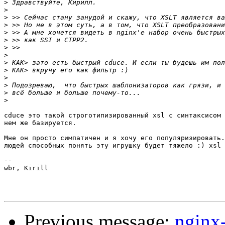
>
>
>
>
>
>
>
>
>
>
>
>
>
>
cduce это такой строготипизированный xsl с синтаксисом 
нем же базируется.

Мне он просто симпатичен и я хочу его популяризировать.
людей способных понять эту игрушку будет тяжело :) xsl 
-- 

wbr, Kirill

Previous message:
nginx