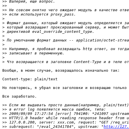
>>
>>
>>
>>
>
>
>
>
>
>
>
>>
>>
>
>
Вообще, в моем случае, возвращалось изначально так:

Content-type: plain/text

Но повторюсь, я убрал все заголовки и возвращаю только 
Все заработало.

>>
>>
>>
>>
>>
>>
 subrequest: "/eval_24341784", upstream: "
http://127.