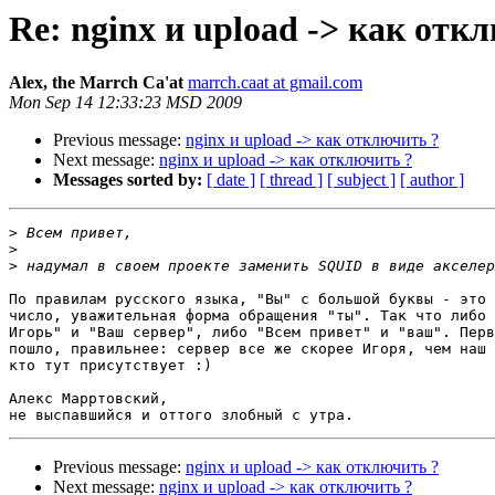
Re: nginx и upload -> как отк
Alex, the Marrch Ca'at
marrch.caat at gmail.com
Mon Sep 14 12:33:23 MSD 2009
Previous message:
nginx и upload -> как отключить ?
Next message:
nginx и upload -> как отключить ?
Messages sorted by:
[ date ]
[ thread ]
[ subject ]
[ author ]
>
>
>
По правилам русского языка, "Вы" с большой буквы - это 
число, уважительная форма обращения "ты". Так что либо 
Игорь" и "Ваш сервер", либо "Всем привет" и "ваш". Перв
пошло, правильнее: сервер все же скорее Игоря, чем наш 
кто тут присутствует :)

Алекс Марртовский,

Previous message:
nginx и upload -> как отключить ?
Next message:
nginx и upload -> как отключить ?