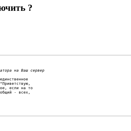
лючить ?
единственное

"Приветствую,

ое, если на то

общий - всех,
