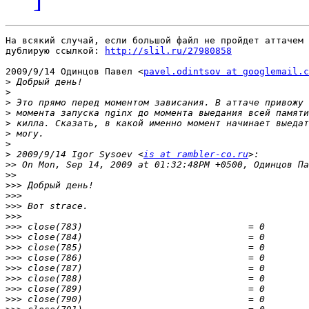
На всякий случай, если большой файл не пройдет аттачем 
дублирую ссылкой: 
http://slil.ru/27980858
2009/9/14 Одинцов Павел <
pavel.odintsov at googlemail.c
>
>
>
>
>
>
>
>
 2009/9/14 Igor Sysoev <
is at rambler-co.ru
>>
>>
>>>
>>>
>>>
>>>
>>>
>>>
>>>
>>>
>>>
>>>
>>>
>>>