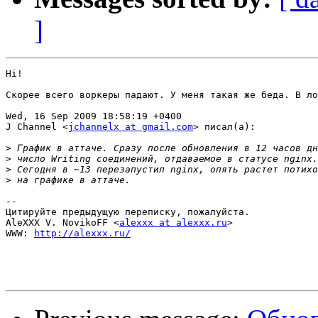
]
Hi!

Скорее всего воркеры падают. У меня такая же беда. В ло
Wed, 16 Sep 2009 18:58:19 +0400

J Channel <
jchannelx at gmail.com
> писал(а):

>
>
>
>
-- 

Цитируйте предыдущую переписку, пожалуйста.

AleXXX V. NovikoFF <
alexxx at alexxx.ru
>

WWW: 
http://alexxx.ru/