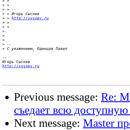
>
>
>
>
>
 > 
http://sysoev.ru
>
>
>
>
>
>
>
-- 

http://sysoev.ru
Previous message:
Re: M
съедает всю доступную
Next message:
Master пр