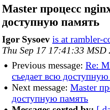
Master процесс nginx
доступную память
Igor Sysoev
is at rambler-c
Thu Sep 17 17:41:33 MSD
Previous message:
Re: M
съедает всю доступную
Next message:
Master пр
доступную память
Messages sorted by:
[ d