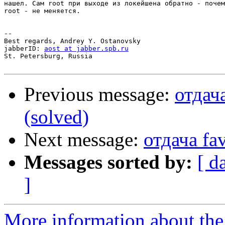
нашел. Сам root при выходе из локейшена обратно - почем
root - не меняется.

-- 

Best regards, Andrey Y. Ostanovsky

jabberID: 
aost at jabber.spb.ru
St. Petersburg, Russia 

Previous message:
отдача
(solved)
Next message:
отдача fav
Messages sorted by:
[ d
]
More information about the 