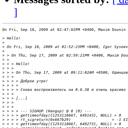
]
On Fri, Sep 18, 2009 at 02:47:02PM +0400, Maxim Dounin 
>
>
>
>
>
>
>
>
>
>
>
>
>
>
>
>
>
>
>
>
>