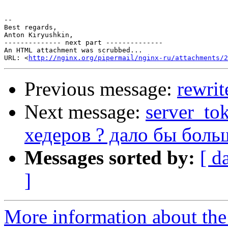
-- 

Best regards,

Anton Kiryushkin,

-------------- next part --------------

An HTML attachment was scrubbed...

URL: <
http://nginx.org/pipermail/nginx-ru/attachments/2
Previous message:
rewrit
Next message:
server_to
хедеров ? дало бы боль
Messages sorted by:
[ d
]
More information about the 