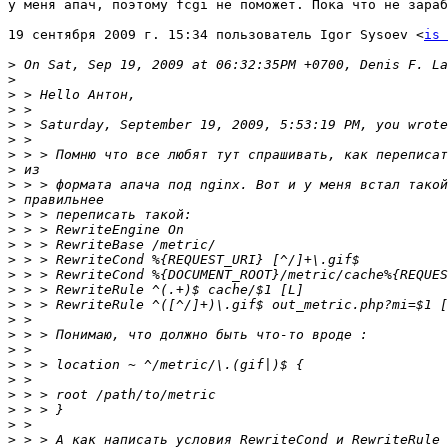
у меня апач, поэтому fcgi не поможет. Пока что не зараб
19 сентября 2009 г. 15:34 пользователь Igor Sysoev <
is 
>
>
>
>
>
>
>
>
>
>
>
>
>
>
>
>
>
>
>
>
>
>
>
>
>
>