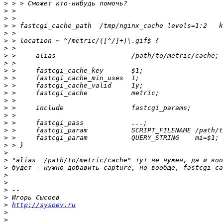
>
>
>
>
>
>
>
>
>
>
>
>
>
>
>
>
>
>
>
>
>
>
>
>
>
>
>
>
http://sysoev.ru
>
>