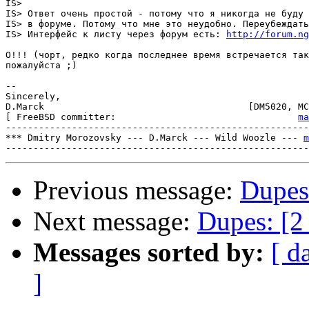
IS> 

IS> Ответ очень простой - потому что я никогда не буду 
IS> в форуме. Потому что мне это неудобно. Переубеждать
IS> Интерфейс к листу через форум есть: 
http://forum.ng
О!!! (чорт, редко когда последнее время встречается так
пожалуйста ;)

-- 

Sincerely,

D.Marck                                     [DM5020, MC
[ FreeBSD committer:                                 
ma
-------------------------------------------------------
*** Dmitry Morozovsky --- D.Marck --- Wild Woozle --- 
m
Previous message:
Dupes:
Next message:
Dupes: [2
Messages sorted by:
[ d
]